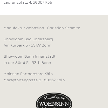
Laurenzplatz 4, 50667 Köln
Manufaktur Wohnsinn · Christian Schmitz
Showroom Bad Godesberg
Am Kurpark 5 · 53177 Bonn
Showroom Bonn Innenstadt
In der Sürst 5 · 53111 Bonn
Meissen Partnerstore Köln
Marspfortengasse 8 · 50667 Köln